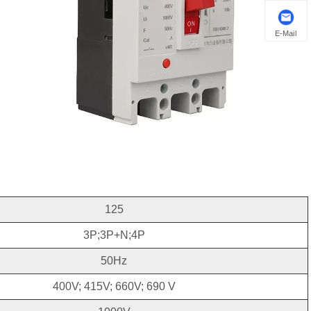
E-Mail
125
3P;3P+N;4P
50Hz
400V; 415V; 660V; 690 V