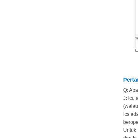
Pert
Q: Apa
J: Icu
(walau
Ics ad
berope
Untuk 