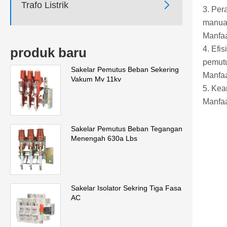

Trafo Listrik
3. Per
manua
Manfaa
4. Efi
produk baru
pemutu
Sakelar Pemutus Beban Sekering
Manfaa
Vakum Mv 11kv
5. Kea
Manfaa
Sakelar Pemutus Beban Tegangan
Menengah 630a Lbs
Sakelar Isolator Sekring Tiga Fasa
AC