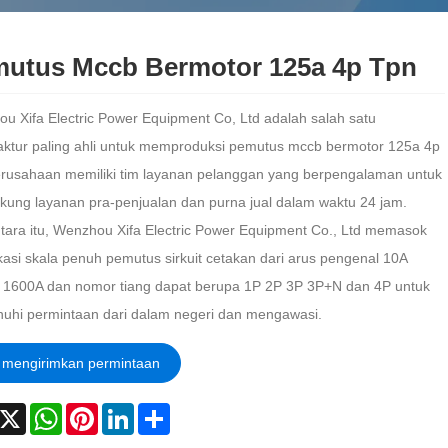
utus Mccb Bermotor 125a 4p Tpn
u Xifa Electric Power Equipment Co, Ltd adalah salah satu
ktur paling ahli untuk memproduksi pemutus mccb bermotor 125a 4p
erusahaan memiliki tim layanan pelanggan yang berpengalaman untuk
ung layanan pra-penjualan dan purna jual dalam waktu 24 jam.
ara itu, Wenzhou Xifa Electric Power Equipment Co., Ltd memasok
ikasi skala penuh pemutus sirkuit cetakan dari arus pengenal 10A
 1600A dan nomor tiang dapat berupa 1P 2P 3P 3P+N dan 4P untuk
hi permintaan dari dalam negeri dan mengawasi.
mengirimkan permintaan
acebook
X
WhatsApp
Pinterest
LinkedIn
Share