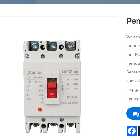
Pem
Wenzho
manufa
tpn. P
menduk
Sement
spesif
hingga
memenu
F