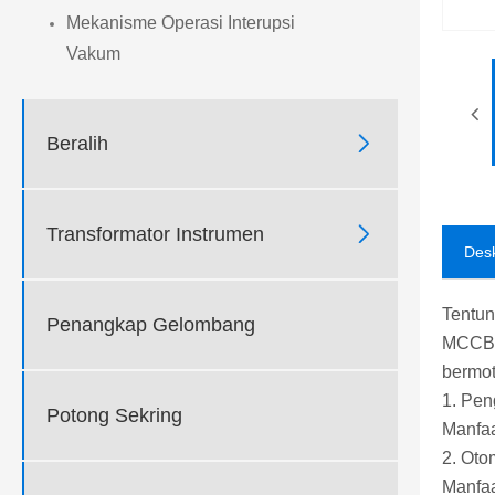
Mekanisme Operasi Interupsi
Vakum

Beralih

Transformator Instrumen
Desk
Tentun
Penangkap Gelombang
MCCB b
bermot
1. Pen
Potong Sekring
Manfaa
2. Oto
Manfaa