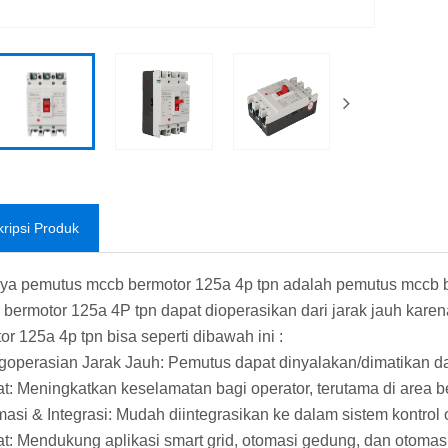
ripsi Produk
ya pemutus mccb bermotor 125a 4p tpn adalah pemutus mccb b
ermotor 125a 4P tpn dapat dioperasikan dari jarak jauh karena
or 125a 4p tpn bisa seperti dibawah ini :
goperasian Jarak Jauh: Pemutus dapat dinyalakan/dimatikan dari
t: Meningkatkan keselamatan bagi operator, terutama di area be
masi & Integrasi: Mudah diintegrasikan ke dalam sistem kontro
t: Mendukung aplikasi smart grid, otomasi gedung, dan otomasi 