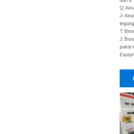
dan Ic
Q: Aks
J: Aks
teganga
T: Ber
J: Bia
pakai 
Equipm