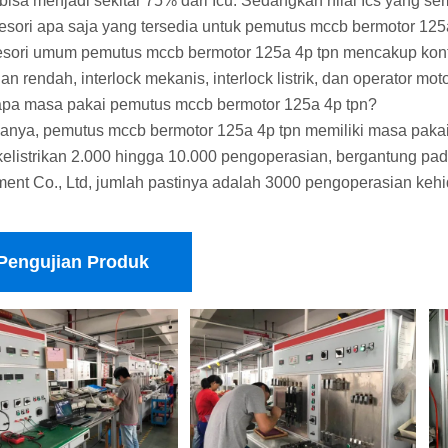
 bisa menjadi sekitar 75% dari Icu. Sedangkan nilai Ics yang se
esori apa saja yang tersedia untuk pemutus mccb bermotor 125
esori umum pemutus mccb bermotor 125a 4p tpn mencakup kontak
n rendah, interlock mekanis, interlock listrik, dan operator moto
apa masa pakai pemutus mccb bermotor 125a 4p tpn?
sanya, pemutus mccb bermotor 125a 4p tpn memiliki masa pak
kelistrikan 2.000 hingga 10.000 pengoperasian, bergantung pa
ent Co., Ltd, jumlah pastinya adalah 3000 pengoperasian kehi
Pengujian Produk