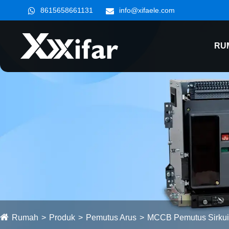
8615658661131
info@xifaele.com
RU
Rumah
Produk
Pemutus Arus
MCCB Pemutus Sirkui