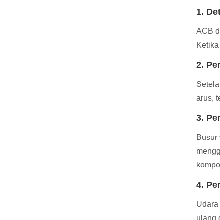
1. De
ACB di
Ketika
2. Pe
Setela
arus, t
3. Pe
Busur 
menggu
kompon
4. P
Udara 
ulang 