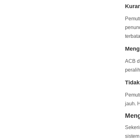
Kuran
Pemutu
penund
terbat
Meng
ACB di
perali
Tida
Pemutu
jauh. 
Meng
Sekeri
sistem