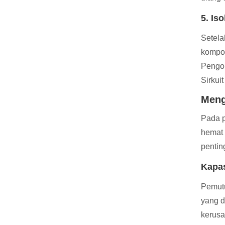
5. Is
Setela
kompo
Pengop
Sirkui
Meng
Pada p
hemat 
pentin
Kapas
Pemutu
yang d
kerusa