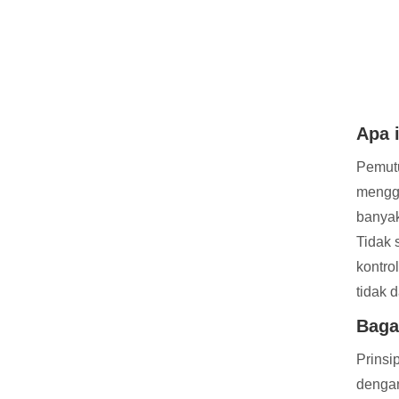
Apa 
Pemutu
menggu
banyak 
Tidak 
kontro
tidak 
Baga
Prinsi
dengan