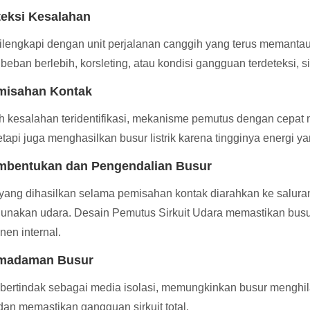
teksi Kesalahan
lengkapi dengan unit perjalanan canggih yang terus memantau p
 beban berlebih, korsleting, atau kondisi gangguan terdeteksi, s
misahan Kontak
h kesalahan teridentifikasi, mekanisme pemutus dengan cepat
etapi juga menghasilkan busur listrik karena tingginya energi yan
mbentukan dan Pengendalian Busur
yang dihasilkan selama pemisahan kontak diarahkan ke saluran 
nakan udara. Desain Pemutus Sirkuit Udara memastikan bus
en internal.
emadaman Busur
bertindak sebagai media isolasi, memungkinkan busur menghila
dan memastikan gangguan sirkuit total.