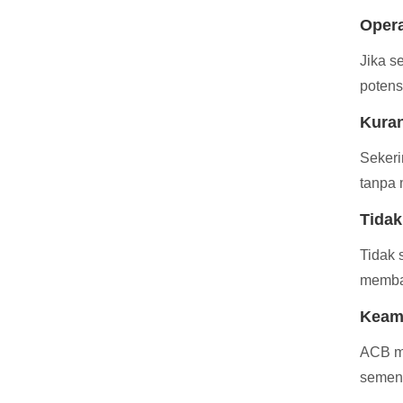
Opera
Jika s
potens
Kuran
Sekeri
tanpa 
Tidak
Tidak 
membat
Keam
ACB me
sement