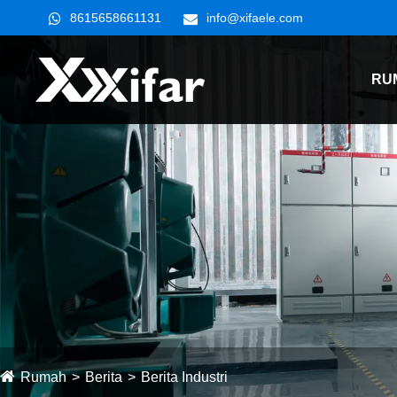
8615658661131
info@xifaele.com
RU
Rumah
Berita
Berita Industri