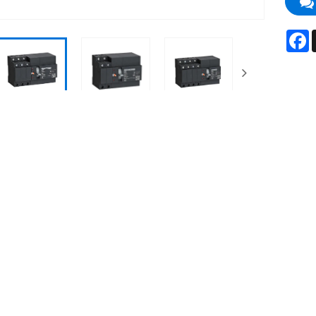
F
ripsi Produk
r transfer otomatis 3 fase 800 amp ats adalah perangkat penting
 arus pengenal 800A, fungsi intinya adalah untuk mengalihka
an ketika listrik padam atau tidak normal. Setelah catu daya 
is/manual akan beralih kembali, mencapai proses "break-before
s, sepenuhnya menghilangkan risiko korsleting antara dua su
Barang