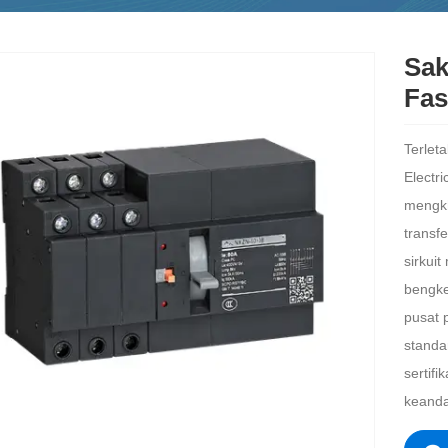
Sak
Fas
Terlet
Electr
mengkh
transf
sirkuit
bengke
pusat 
standa
sertif
keanda