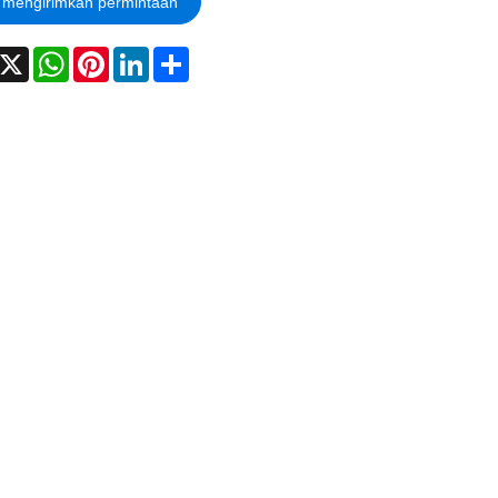
mengirimkan permintaan
acebook
X
WhatsApp
Pinterest
LinkedIn
Share
 untuk sistem distribusi daya tegangan rendah tiga fase.
n beban daya tinggi dengan nilai 800A ke sumber daya
utama kembali normal dan memenuhi kondisi reset, maka secara
-make" secara keseluruhan, dengan interlock ganda listrik dan
mber daya.
Spesifikasi