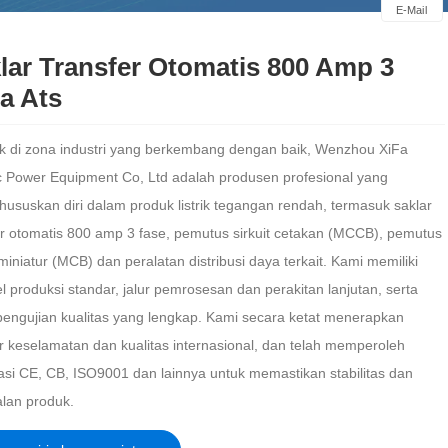
E-Mail
lar Transfer Otomatis 800 Amp 3
a Ats
ak di zona industri yang berkembang dengan baik, Wenzhou XiFa
ic Power Equipment Co, Ltd adalah produsen profesional yang
ususkan diri dalam produk listrik tegangan rendah, termasuk saklar
er otomatis 800 amp 3 fase, pemutus sirkuit cetakan (MCCB), pemutus
 miniatur (MCB) dan peralatan distribusi daya terkait. Kami memiliki
l produksi standar, jalur pemrosesan dan perakitan lanjutan, serta
pengujian kualitas yang lengkap. Kami secara ketat menerapkan
r keselamatan dan kualitas internasional, dan telah memperoleh
ikasi CE, CB, ISO9001 dan lainnya untuk memastikan stabilitas dan
lan produk.