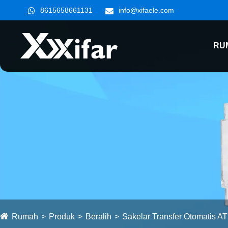
8615658661131
info@xifaele.com
RU
Rumah
Produk
Beralih
Sakelar Transfer Otomatis A