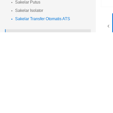
Sakelar Putus
Sakelar Isolator
Sakelar Transfer Otomatis ATS

Transformator Instrumen
Desk
Penangkap Gelombang
Sakela
Dengan
Potong Sekring
cadang
otomat
mekani

Trafo Listrik