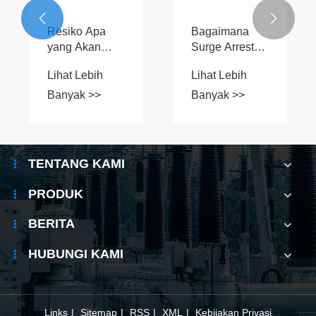
Banyak >>
Banyak >>
Distribusi Daya
Aplikasi Anda


Tegangan
Apa I
Rendah yang
Vacuu
Lebih Aman?
Break
Lihat
dan
Baga
Bany
Cara 
TENTANG KAMI
PRODUK
BERITA
HUBUNGI KAMI
Links
|
Sitemap
|
RSS
|
XML
|
Kebijakan Privasi