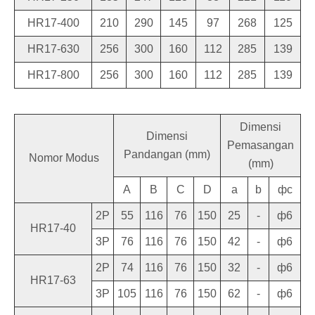
HR17-400
210
290
145
97
268
125
HR17-630
256
300
160
112
285
139
HR17-800
256
300
160
112
285
139
Dimensi
Dimensi
Pemasangan
Pandangan (mm)
Nomor Modus
(mm)
A
B
C
D
a
b
фc
2P
55
116
76
150
25
-
ф6
HR17-40
3P
76
116
76
150
42
-
ф6
2P
74
116
76
150
32
-
ф6
HR17-63
3P
105
116
76
150
62
-
ф6