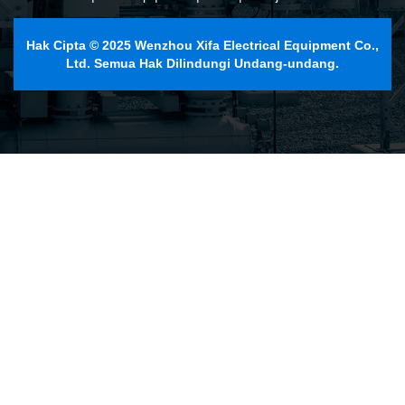
Hak Cipta © 2025 Wenzhou Xifa Electrical Equipment Co.,
Ltd. Semua Hak Dilindungi Undang-undang.