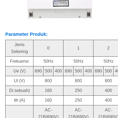
Parameter Produk:
Jenis
0
1
2
Sekering
Frekuensi
50Hz
50Hz
50Hz
Ue (V)
690
500
400
690
500
400
690
500
4
UI (V)
800
800
800
Di sebuah)
160
250
400
Ith (A)
160
250
400
AC-
AC-
AC-
21B(690V)
21B(690V)
21B(690V