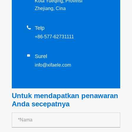
Kota Yueqing, Provinsi
Zhejiang, Cina

Telp
+86-577-62731111
Surel

info@xifaele.com
Untuk mendapatkan penawaran
Anda secepatnya