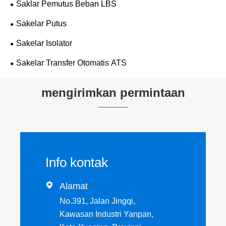
Saklar Pemutus Beban LBS
Sakelar Putus
Sakelar Isolator
Sakelar Transfer Otomatis ATS
mengirimkan permintaan
Info kontak

Alamat
No.391, Jalan Jingqi,
Kawasan Industri Yanpan,