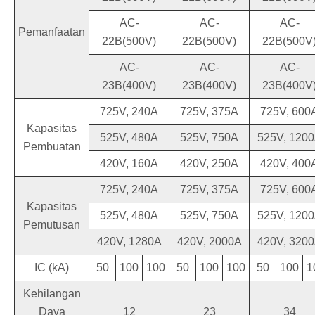
AC-
AC-
AC-
Pemanfaatan
22B(500V)
22B(500V)
22B(500V
AC-
AC-
AC-
23B(400V)
23B(400V)
23B(400V
725V, 240A
725V, 375A
725V, 600
Kapasitas
525V, 480A
525V, 750A
525V, 120
Pembuatan
420V, 160A
420V, 250A
420V, 400
725V, 240A
725V, 375A
725V, 600
Kapasitas
525V, 480A
525V, 750A
525V, 120
Pemutusan
420V, 1280A
420V, 2000A
420V, 320
IC (kA)
50
100
100
50
100
100
50
100
1
Kehilangan
Daya
12
23
34