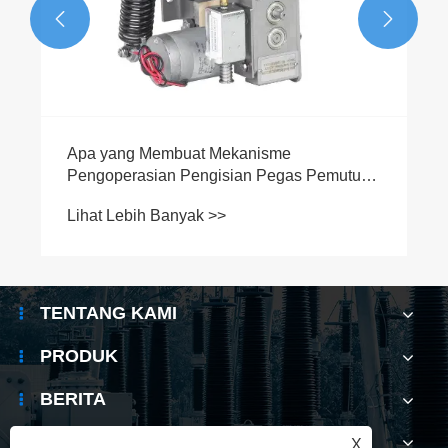


Apa yang Membuat Mekanisme
Pengoperasian Pengisian Pegas Pemutus
Sirkuit Vakum Penting untuk Sistem
Lihat Lebih Banyak >>
Kelistrikan Modern
TENTANG KAMI
PRODUK
BERITA
HUBUNGI KAMI
X