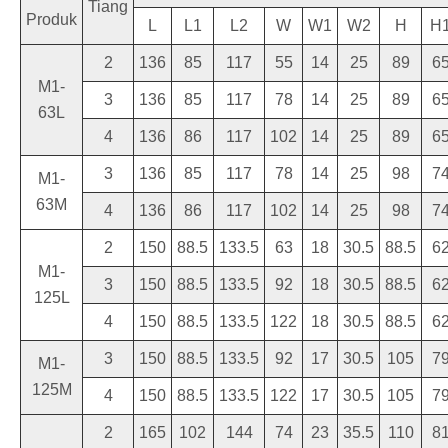
Tiang
Produk
L
L1
L2
W
W1
W2
H
H
2
136
85
117
55
14
25
89
6
M1-
3
136
85
117
78
14
25
89
6
63L
4
136
86
117
102
14
25
89
6
3
136
85
117
78
14
25
98
7
M1-
63M
4
136
86
117
102
14
25
98
7
2
150
88.5
133.5
63
18
30.5
88.5
6
M1-
3
150
88.5
133.5
92
18
30.5
88.5
6
125L
4
150
88.5
133.5
122
18
30.5
88.5
6
3
150
88.5
133.5
92
17
30.5
105
7
M1-
125M
4
150
88.5
133.5
122
17
30.5
105
7
2
165
102
144
74
23
35.5
110
8