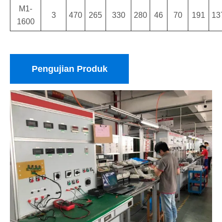
M1-
3
470
265
330
280
46
70
191
13
1600
Pengujian Produk