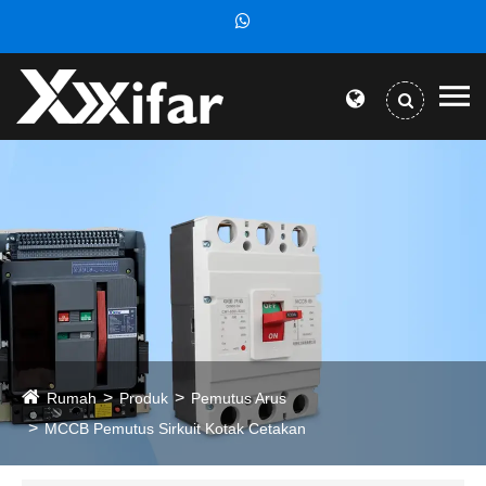
Rumah
Produk
Pemutus Arus
MCCB Pemutus Sirkuit Kotak Cetakan