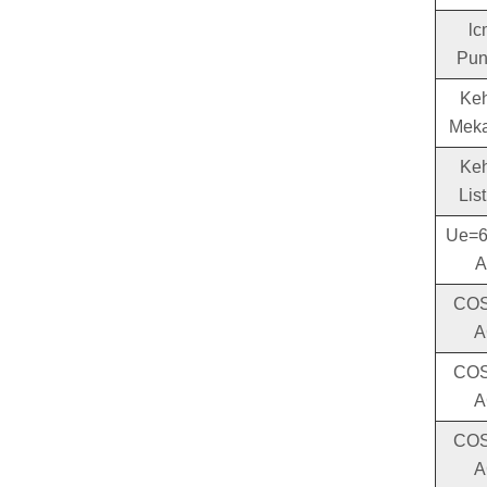
lc
Pun
Ke
Mekan
Ke
List
Ue=6
A
COS
A
COS
A
COS
A