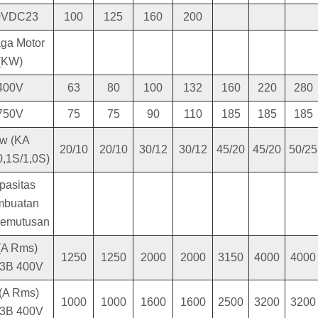
0VDC23
100
125
160
200
ga Motor
(KW)
400V
63
80
100
132
160
220
280
750V
75
75
90
110
185
185
185
cw (KA
20/10
20/10
30/12
30/12
45/20
45/20
50/25
,1S/1,0S)
pasitas
mbuatan
Pemutusan
(A Rms)
1250
1250
2000
2000
3150
4000
4000
3B 400V
(A Rms)
1000
1000
1600
1600
2500
3200
3200
3B 400V