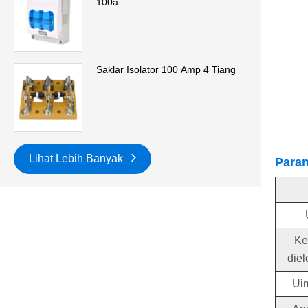
100a
Saklar Isolator 100 Amp 4 Tiang
Lihat Lebih Banyak
Param
Ke
diel
Ui