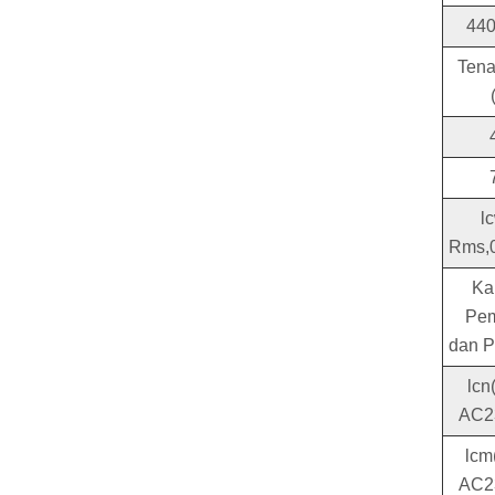
44
Tena
l
Rms,0
Ka
Pe
dan 
lcn
AC2
lcm
AC2