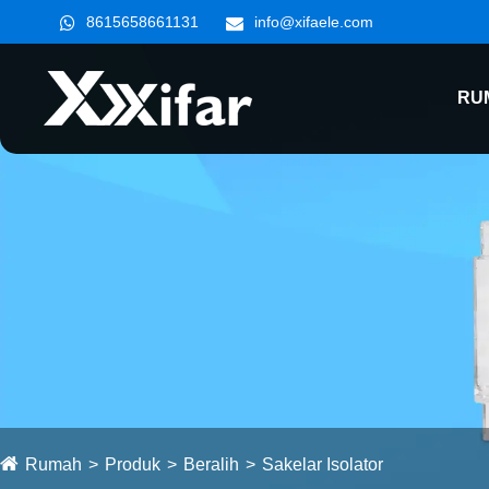
8615658661131
info@xifaele.com
RU
Rumah
Produk
Beralih
Sakelar Isolator