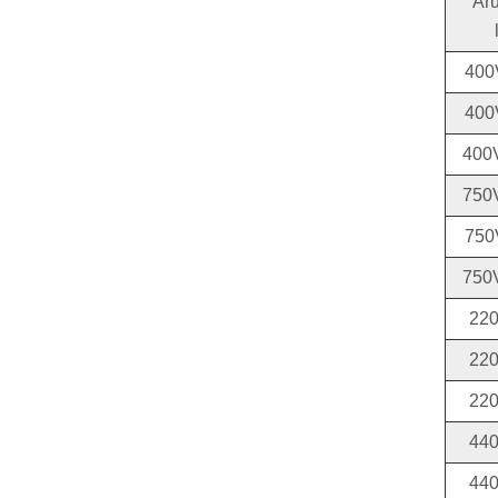
Aru
400
400
400
750
750
750
22
22
22
44
44