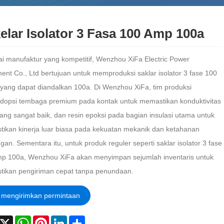
elar Isolator 3 Fasa 100 Amp 100a
i manufaktur yang kompetitif, Wenzhou XiFa Electric Power
ent Co., Ltd bertujuan untuk memproduksi saklar isolator 3 fase 100
yang dapat diandalkan 100a. Di Wenzhou XiFa, tim produksi
opsi tembaga premium pada kontak untuk memastikan konduktivitas
 yang sangat baik, dan resin epoksi pada bagian insulasi utama untuk
ikan kinerja luar biasa pada kekuatan mekanik dan ketahanan
gan. Sementara itu, untuk produk reguler seperti saklar isolator 3 fase
p 100a, Wenzhou XiFa akan menyimpan sejumlah inventaris untuk
ikan pengiriman cepat tanpa penundaan.
mengirimkan permintaan
acebook
X
WhatsApp
Pinterest
LinkedIn
Share