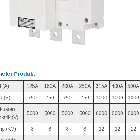
eter Produk:
l (A)
125A
160A
200A
250A
315A
400A
500A
UI(V)
750
750
750
750
1000
1000
1000
kuatan
5000
5000
5000
5000
8000
8000
8000
ektrik (V)
mp (KV)
8
8
8
8
12
12
12