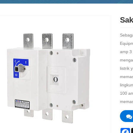
Sak
Sebaga
Equipm
amp 3 
mengad
listrik
memast
lingkun
100 am
memast
F