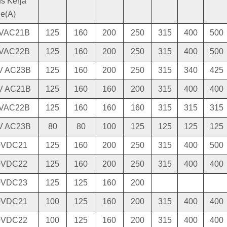
s Kerja
le(A)
VAC21B
125
160
200
250
315
400
500
VAC22B
125
160
200
250
315
400
500
V AC23B
125
160
200
250
315
340
425
V AC21B
125
160
160
200
315
400
400
VAC22B
125
160
160
160
315
315
315
V AC23B
80
80
100
125
125
125
125
0VDC21
125
160
200
250
315
400
500
0VDC22
125
160
200
250
315
400
400
0VDC23
125
125
160
200
0VDC21
100
125
160
200
315
400
400
0VDC22
100
125
160
200
315
400
400